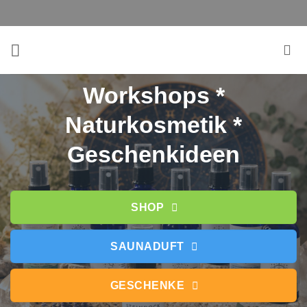
Zum
Inhalt
springen
Workshops *
Naturkosmetik *
Geschenkideen
SHOP
SAUNADUFT
GESCHENKE