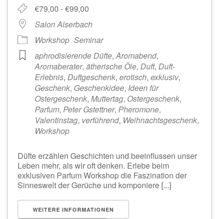
€79,00 - €99,00
Salon Alserbach
Workshop
Seminar
aphrodisierende Düfte
,
Aromabend
,
Aromaberater
,
ätherische Öle
,
Duft
,
Duft-
Erlebnis
,
Duftgeschenk
,
erotisch
,
exklusiv
,
Geschenk
,
Geschenkidee
,
Ideen für
Ostergeschenk
,
Muttertag
,
Ostergeschenk
,
Parfum
,
Peter Gstettner
,
Pheromone
,
Valentinstag
,
verführend
,
Weihnachtsgeschenk
,
Workshop
Düfte erzählen Geschichten und beeinflussen unser
Leben mehr, als wir oft denken. Erlebe beim
exklusiven Parfum Workshop die Faszination der
Sinneswelt der Gerüche und komponiere [...]
WEITERE INFORMATIONEN