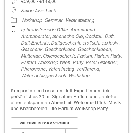
€39,00 - €149,00
Salon Alserbach
Workshop
Seminar
Veranstaltung
aphrodisierende Düfte
,
Aromabend
,
Aromaberater
,
ätherische Öle
,
Cocktail
,
Duft
,
Duft-Erlebnis
,
Duftgeschenk
,
erotisch
,
exklusiv
,
Geschenk
,
Geschenkidee
,
Geschenkideen
,
Muttertag
,
Ostergeschenk
,
Parfum
,
Parfum Party
,
Parfum Workshop Wien
,
Party
,
Peter Gstettner
,
Pheromone
,
Valentinstag
,
verführend
,
Weihnachtsgeschenk
,
Workshop
Komponiere mit unseren Duft-Expert:innen dein
persönliches 30 ml Signature Parfum und genieße
einen entspannten Abend mit Welcome Drink, Musik
und Knabbereien. Die Parfum Workshop Party [...]
WEITERE INFORMATIONEN