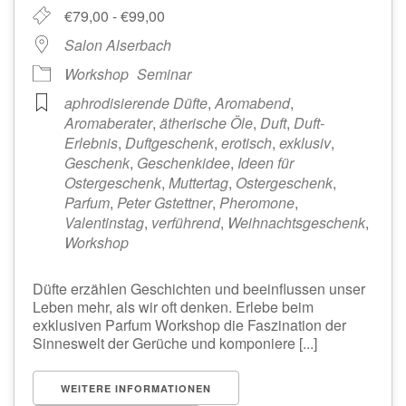
€79,00 - €99,00
Salon Alserbach
Workshop
Seminar
aphrodisierende Düfte
,
Aromabend
,
Aromaberater
,
ätherische Öle
,
Duft
,
Duft-
Erlebnis
,
Duftgeschenk
,
erotisch
,
exklusiv
,
Geschenk
,
Geschenkidee
,
Ideen für
Ostergeschenk
,
Muttertag
,
Ostergeschenk
,
Parfum
,
Peter Gstettner
,
Pheromone
,
Valentinstag
,
verführend
,
Weihnachtsgeschenk
,
Workshop
Düfte erzählen Geschichten und beeinflussen unser
Leben mehr, als wir oft denken. Erlebe beim
exklusiven Parfum Workshop die Faszination der
Sinneswelt der Gerüche und komponiere [...]
WEITERE INFORMATIONEN