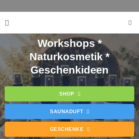
Zum
Inhalt
springen
Workshops *
Naturkosmetik *
Geschenkideen
SHOP
SAUNADUFT
GESCHENKE