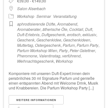
€39,00 - €149,00
Salon Alserbach
Workshop
Seminar
Veranstaltung
aphrodisierende Düfte
,
Aromabend
,
Aromaberater
,
ätherische Öle
,
Cocktail
,
Duft
,
Duft-Erlebnis
,
Duftgeschenk
,
erotisch
,
exklusiv
,
Geschenk
,
Geschenkidee
,
Geschenkideen
,
Muttertag
,
Ostergeschenk
,
Parfum
,
Parfum Party
,
Parfum Workshop Wien
,
Party
,
Peter Gstettner
,
Pheromone
,
Valentinstag
,
verführend
,
Weihnachtsgeschenk
,
Workshop
Komponiere mit unseren Duft-Expert:innen dein
persönliches 30 ml Signature Parfum und genieße
einen entspannten Abend mit Welcome Drink, Musik
und Knabbereien. Die Parfum Workshop Party [...]
WEITERE INFORMATIONEN