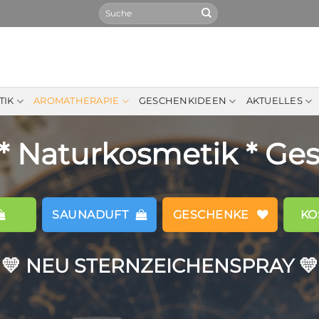
Suchen
nach:
TIK
AROMATHERAPIE
GESCHENKIDEEN
AKTUELLES
* Naturkosmetik * Ge
SAUNADUFT
GESCHENKE
KO
💛 NEU STERNZEICHENSPRAY 💛