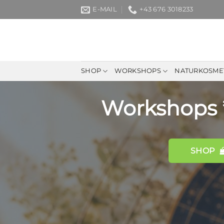
Zum
E-MAIL
+43 676 3018233
Inhalt
springen
SHOP
WORKSHOPS
NATURKOSME
Workshops 
SHOP