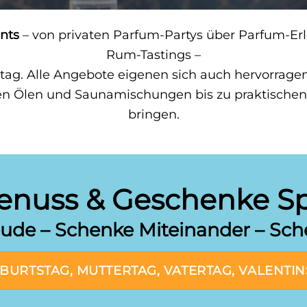
nts
– von privaten Parfum-Partys über Parfum-Erle
Rum-Tastings –
ltag. Alle Angebote eigenen sich auch hervorrag
en Ölen und Saunamischungen bis zu praktischen 
bringen.
enuss & Geschenke Spe
ude – Schenke Miteinander – Sc
RTSTAG, MUTTERTAG, VATERTAG, VALENTINST