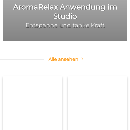
AromaRelax Anwendung im
Studio
Entspanne und tanke Kraft
Alle ansehen