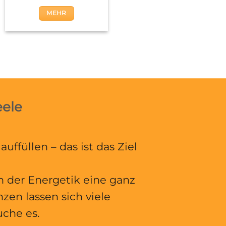
MEHR
eele
ffüllen – das ist das Ziel
n der Energetik eine ganz
zen lassen sich viele
uche es.