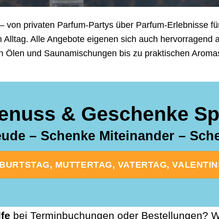
– von privaten Parfum-Partys über Parfum-Erlebnisse für
n Alltag. Alle Angebote eigenen sich auch hervorragend
n Ölen und Saunamischungen bis zu praktischen Aromasti
enuss & Geschenke Spe
ude – Schenke Miteinander – Sc
URTSTAG, MUTTERTAG, VATERTAG, VALENTINST
lfe
bei Terminbuchungen oder Bestellungen? Wi