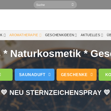
Suchen
nach:
IK
AROMATHERAPIE
GESCHENKIDEEN
AKTUELLES
Ü
* Naturkosmetik * Ge
SAUNADUFT
GESCHENKE
KO
💛 NEU STERNZEICHENSPRAY 💛