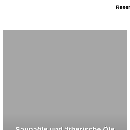
Reser
Saunaöle und ätherische Öle