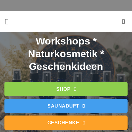
Zum
Inhalt
springen
Workshops *
Naturkosmetik *
Geschenkideen
SHOP
SAUNADUFT
GESCHENKE