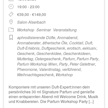
19:00 - 23:00
€39,00 - €149,00
Salon Alserbach
Workshop
Seminar
Veranstaltung
aphrodisierende Düfte
,
Aromabend
,
Aromaberater
,
ätherische Öle
,
Cocktail
,
Duft
,
Duft-Erlebnis
,
Duftgeschenk
,
erotisch
,
exklusiv
,
Geschenk
,
Geschenkidee
,
Geschenkideen
,
Muttertag
,
Ostergeschenk
,
Parfum
,
Parfum Party
,
Parfum Workshop Wien
,
Party
,
Peter Gstettner
,
Pheromone
,
Valentinstag
,
verführend
,
Weihnachtsgeschenk
,
Workshop
Komponiere mit unseren Duft-Expert:innen dein
persönliches 30 ml Signature Parfum und genieße
einen entspannten Abend mit Welcome Drink, Musik
und Knabbereien. Die Parfum Workshop Party [...]