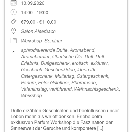
13.09.2026
14:00 - 19:00
€79,00 - €110,00
Salon Alserbach
Workshop
Seminar
aphrodisierende Düfte
,
Aromabend
,
Aromaberater
,
ätherische Öle
,
Duft
,
Duft-
Erlebnis
,
Duftgeschenk
,
erotisch
,
exklusiv
,
Geschenk
,
Geschenkidee
,
Ideen für
Ostergeschenk
,
Muttertag
,
Ostergeschenk
,
Parfum
,
Peter Gstettner
,
Pheromone
,
Valentinstag
,
verführend
,
Weihnachtsgeschenk
,
Workshop
Düfte erzählen Geschichten und beeinflussen unser
Leben mehr, als wir oft denken. Erlebe beim
exklusiven Parfum Workshop die Faszination der
Sinneswelt der Gerüche und komponiere [...]