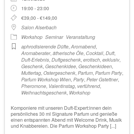
19:00 - 23:00
€39,00 - €149,00
Salon Alserbach
Workshop
Seminar
Veranstaltung
aphrodisierende Düfte
,
Aromabend
,
Aromaberater
,
ätherische Öle
,
Cocktail
,
Duft
,
Duft-Erlebnis
,
Duftgeschenk
,
erotisch
,
exklusiv
,
Geschenk
,
Geschenkidee
,
Geschenkideen
,
Muttertag
,
Ostergeschenk
,
Parfum
,
Parfum Party
,
Parfum Workshop Wien
,
Party
,
Peter Gstettner
,
Pheromone
,
Valentinstag
,
verführend
,
Weihnachtsgeschenk
,
Workshop
Komponiere mit unseren Duft-Expert:innen dein
persönliches 30 ml Signature Parfum und genieße
einen entspannten Abend mit Welcome Drink, Musik
und Knabbereien. Die Parfum Workshop Party [...]