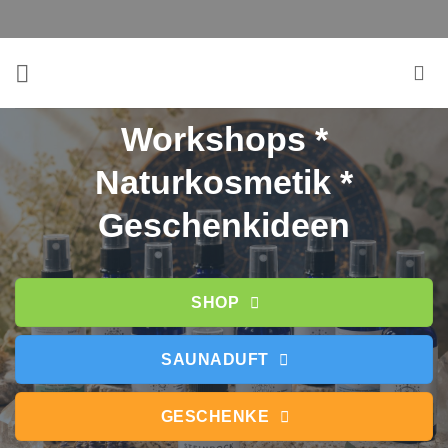
Zum
Inhalt
springen
Workshops *
Naturkosmetik *
Geschenkideen
SHOP
SAUNADUFT
GESCHENKE