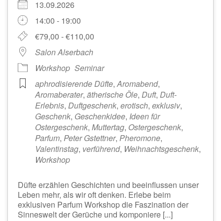
13.09.2026
14:00 - 19:00
€79,00 - €110,00
Salon Alserbach
Workshop
Seminar
aphrodisierende Düfte
,
Aromabend
,
Aromaberater
,
ätherische Öle
,
Duft
,
Duft-
Erlebnis
,
Duftgeschenk
,
erotisch
,
exklusiv
,
Geschenk
,
Geschenkidee
,
Ideen für
Ostergeschenk
,
Muttertag
,
Ostergeschenk
,
Parfum
,
Peter Gstettner
,
Pheromone
,
Valentinstag
,
verführend
,
Weihnachtsgeschenk
,
Workshop
Düfte erzählen Geschichten und beeinflussen unser
Leben mehr, als wir oft denken. Erlebe beim
exklusiven Parfum Workshop die Faszination der
Sinneswelt der Gerüche und komponiere [...]