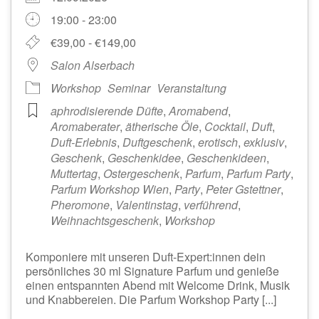
19:00 - 23:00
€39,00 - €149,00
Salon Alserbach
Workshop
Seminar
Veranstaltung
aphrodisierende Düfte
,
Aromabend
,
Aromaberater
,
ätherische Öle
,
Cocktail
,
Duft
,
Duft-Erlebnis
,
Duftgeschenk
,
erotisch
,
exklusiv
,
Geschenk
,
Geschenkidee
,
Geschenkideen
,
Muttertag
,
Ostergeschenk
,
Parfum
,
Parfum Party
,
Parfum Workshop Wien
,
Party
,
Peter Gstettner
,
Pheromone
,
Valentinstag
,
verführend
,
Weihnachtsgeschenk
,
Workshop
Komponiere mit unseren Duft-Expert:innen dein
persönliches 30 ml Signature Parfum und genieße
einen entspannten Abend mit Welcome Drink, Musik
und Knabbereien. Die Parfum Workshop Party [...]