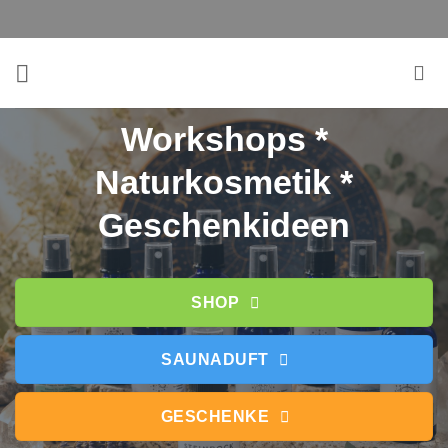
Zum
Inhalt
springen
Workshops *
Naturkosmetik *
Geschenkideen
SHOP
SAUNADUFT
GESCHENKE