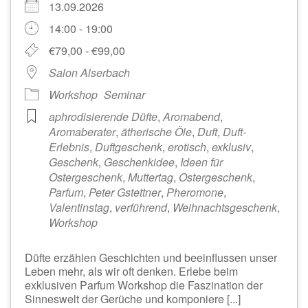
13.09.2026
14:00 - 19:00
€79,00 - €99,00
Salon Alserbach
Workshop
Seminar
aphrodisierende Düfte
,
Aromabend
,
Aromaberater
,
ätherische Öle
,
Duft
,
Duft-
Erlebnis
,
Duftgeschenk
,
erotisch
,
exklusiv
,
Geschenk
,
Geschenkidee
,
Ideen für
Ostergeschenk
,
Muttertag
,
Ostergeschenk
,
Parfum
,
Peter Gstettner
,
Pheromone
,
Valentinstag
,
verführend
,
Weihnachtsgeschenk
,
Workshop
Düfte erzählen Geschichten und beeinflussen unser
Leben mehr, als wir oft denken. Erlebe beim
exklusiven Parfum Workshop die Faszination der
Sinneswelt der Gerüche und komponiere [...]