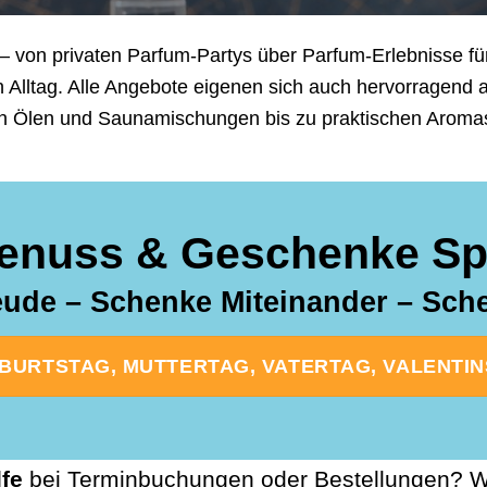
– von privaten Parfum-Partys über Parfum-Erlebnisse für
n Alltag. Alle Angebote eigenen sich auch hervorragend
n Ölen und Saunamischungen bis zu praktischen Aromasti
enuss & Geschenke Spe
ude – Schenke Miteinander – Sc
URTSTAG, MUTTERTAG, VATERTAG, VALENTINST
lfe
bei Terminbuchungen oder Bestellungen? Wi