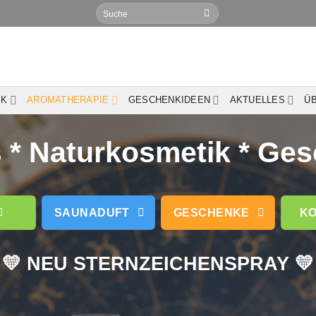
Suchen
nach:
IK
AROMATHERAPIE
GESCHENKIDEEN
AKTUELLES
Ü
* Naturkosmetik * Ge
SAUNADUFT
GESCHENKE
KO
💛 NEU STERNZEICHENSPRAY 💛