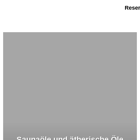
Reser
Saunaöle und ätherische Öle