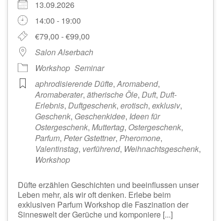
13.09.2026
14:00 - 19:00
€79,00 - €99,00
Salon Alserbach
Workshop
Seminar
aphrodisierende Düfte
,
Aromabend
,
Aromaberater
,
ätherische Öle
,
Duft
,
Duft-
Erlebnis
,
Duftgeschenk
,
erotisch
,
exklusiv
,
Geschenk
,
Geschenkidee
,
Ideen für
Ostergeschenk
,
Muttertag
,
Ostergeschenk
,
Parfum
,
Peter Gstettner
,
Pheromone
,
Valentinstag
,
verführend
,
Weihnachtsgeschenk
,
Workshop
Düfte erzählen Geschichten und beeinflussen unser
Leben mehr, als wir oft denken. Erlebe beim
exklusiven Parfum Workshop die Faszination der
Sinneswelt der Gerüche und komponiere [...]