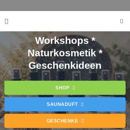
Zum
Inhalt
springen
Workshops *
Naturkosmetik *
Geschenkideen
SHOP
SAUNADUFT
GESCHENKE