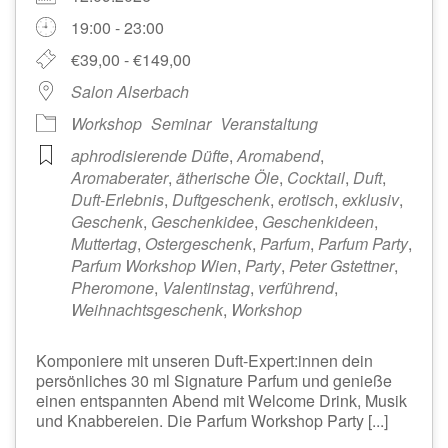
19:00 - 23:00
€39,00 - €149,00
Salon Alserbach
Workshop
Seminar
Veranstaltung
aphrodisierende Düfte
,
Aromabend
,
Aromaberater
,
ätherische Öle
,
Cocktail
,
Duft
,
Duft-Erlebnis
,
Duftgeschenk
,
erotisch
,
exklusiv
,
Geschenk
,
Geschenkidee
,
Geschenkideen
,
Muttertag
,
Ostergeschenk
,
Parfum
,
Parfum Party
,
Parfum Workshop Wien
,
Party
,
Peter Gstettner
,
Pheromone
,
Valentinstag
,
verführend
,
Weihnachtsgeschenk
,
Workshop
Komponiere mit unseren Duft-Expert:innen dein
persönliches 30 ml Signature Parfum und genieße
einen entspannten Abend mit Welcome Drink, Musik
und Knabbereien. Die Parfum Workshop Party [...]