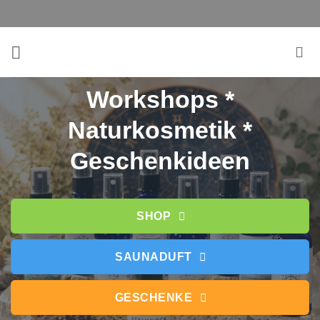
Zum
Inhalt
springen
Workshops *
Naturkosmetik *
Geschenkideen
SHOP
SAUNADUFT
GESCHENKE