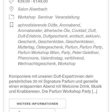
€39,00 - €149,00
Salon Alserbach
Workshop
Seminar
Veranstaltung
aphrodisierende Düfte
,
Aromabend
,
Aromaberater
,
ätherische Öle
,
Cocktail
,
Duft
,
Duft-Erlebnis
,
Duftgeschenk
,
erotisch
,
exklusiv
,
Geschenk
,
Geschenkidee
,
Geschenkideen
,
Muttertag
,
Ostergeschenk
,
Parfum
,
Parfum Party
,
Parfum Workshop Wien
,
Party
,
Peter Gstettner
,
Pheromone
,
Valentinstag
,
verführend
,
Weihnachtsgeschenk
,
Workshop
Komponiere mit unseren Duft-Expert:innen dein
persönliches 30 ml Signature Parfum und genieße
einen entspannten Abend mit Welcome Drink, Musik
und Knabbereien. Die Parfum Workshop Party [...]
WEITERE INFORMATIONEN