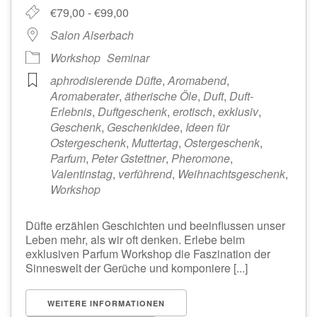
€79,00 - €99,00
Salon Alserbach
Workshop
Seminar
aphrodisierende Düfte
,
Aromabend
,
Aromaberater
,
ätherische Öle
,
Duft
,
Duft-
Erlebnis
,
Duftgeschenk
,
erotisch
,
exklusiv
,
Geschenk
,
Geschenkidee
,
Ideen für
Ostergeschenk
,
Muttertag
,
Ostergeschenk
,
Parfum
,
Peter Gstettner
,
Pheromone
,
Valentinstag
,
verführend
,
Weihnachtsgeschenk
,
Workshop
Düfte erzählen Geschichten und beeinflussen unser
Leben mehr, als wir oft denken. Erlebe beim
exklusiven Parfum Workshop die Faszination der
Sinneswelt der Gerüche und komponiere [...]
WEITERE INFORMATIONEN