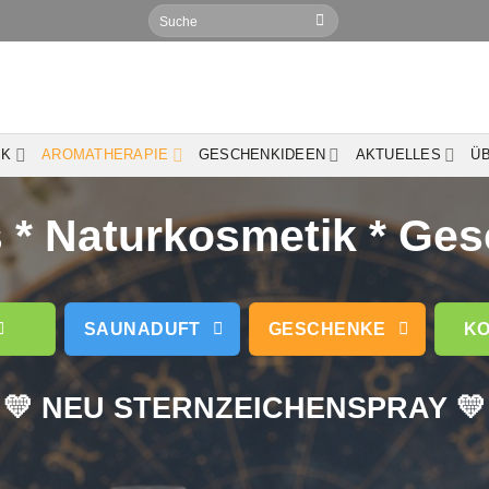
Suchen
nach:
IK
AROMATHERAPIE
GESCHENKIDEEN
AKTUELLES
Ü
* Naturkosmetik * Ge
SAUNADUFT
GESCHENKE
KO
💛 NEU STERNZEICHENSPRAY 💛