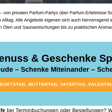
– von privaten Parfum-Partys über Parfum-Erlebnisse für
n Alltag. Alle Angebote eigenen sich auch hervorragend
n Ölen und Saunamischungen bis zu praktischen Aromasti
enuss & Geschenke Spe
ude – Schenke Miteinander – Sc
URTSTAG, MUTTERTAG, VATERTAG, VALENTINST
lfe
bei Terminbuchungen oder Bestellungen? Wi