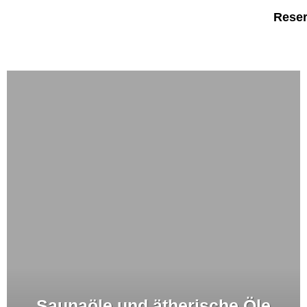
Reser
Saunaöle und ätherische Öle