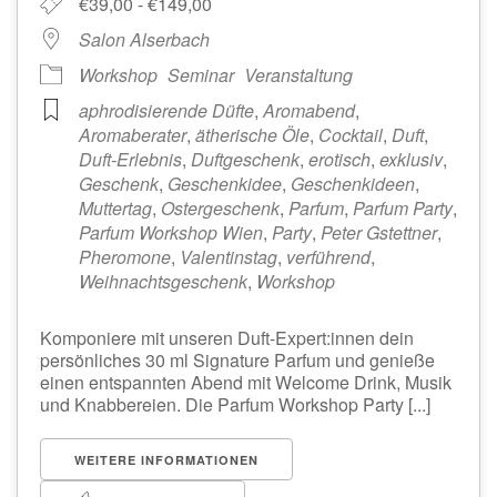
€39,00 - €149,00
Salon Alserbach
Workshop
Seminar
Veranstaltung
aphrodisierende Düfte
,
Aromabend
,
Aromaberater
,
ätherische Öle
,
Cocktail
,
Duft
,
Duft-Erlebnis
,
Duftgeschenk
,
erotisch
,
exklusiv
,
Geschenk
,
Geschenkidee
,
Geschenkideen
,
Muttertag
,
Ostergeschenk
,
Parfum
,
Parfum Party
,
Parfum Workshop Wien
,
Party
,
Peter Gstettner
,
Pheromone
,
Valentinstag
,
verführend
,
Weihnachtsgeschenk
,
Workshop
Komponiere mit unseren Duft-Expert:innen dein
persönliches 30 ml Signature Parfum und genieße
einen entspannten Abend mit Welcome Drink, Musik
und Knabbereien. Die Parfum Workshop Party [...]
WEITERE INFORMATIONEN