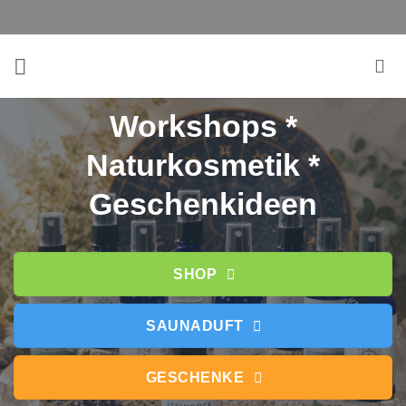
Zum
Inhalt
springen
Workshops *
Naturkosmetik *
Geschenkideen
SHOP
SAUNADUFT
GESCHENKE