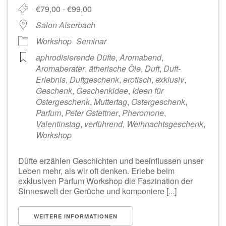
€79,00 - €99,00
Salon Alserbach
Workshop
Seminar
aphrodisierende Düfte
,
Aromabend
,
Aromaberater
,
ätherische Öle
,
Duft
,
Duft-
Erlebnis
,
Duftgeschenk
,
erotisch
,
exklusiv
,
Geschenk
,
Geschenkidee
,
Ideen für
Ostergeschenk
,
Muttertag
,
Ostergeschenk
,
Parfum
,
Peter Gstettner
,
Pheromone
,
Valentinstag
,
verführend
,
Weihnachtsgeschenk
,
Workshop
Düfte erzählen Geschichten und beeinflussen unser
Leben mehr, als wir oft denken. Erlebe beim
exklusiven Parfum Workshop die Faszination der
Sinneswelt der Gerüche und komponiere [...]
WEITERE INFORMATIONEN