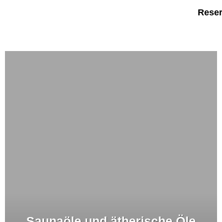
Reser
Saunaöle und ätherische Öle