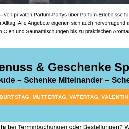
– von privaten Parfum-Partys über Parfum-Erlebnisse für
n Alltag. Alle Angebote eigenen sich auch hervorragend
n Ölen und Saunamischungen bis zu praktischen Aromasti
enuss & Geschenke Spe
ude – Schenke Miteinander – Sc
URTSTAG, MUTTERTAG, VATERTAG, VALENTINST
lfe
bei Terminbuchungen oder Bestellungen? Wi