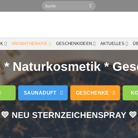
Suchen
nach:
IK
AROMATHERAPIE
GESCHENKIDEEN
AKTUELLES
Ü
* Naturkosmetik * Ge
SAUNADUFT
GESCHENKE
KO
💛 NEU STERNZEICHENSPRAY 💛