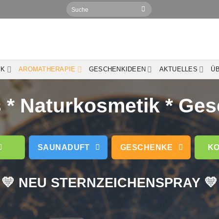
Suchen
nach:
IK
AROMATHERAPIE
GESCHENKIDEEN
AKTUELLES
Ü
* Naturkosmetik * Ge
SAUNADUFT
GESCHENKE
KO
💛 NEU STERNZEICHENSPRAY 💛