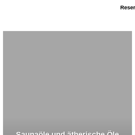
Reser
Saunaöle und ätherische Öle