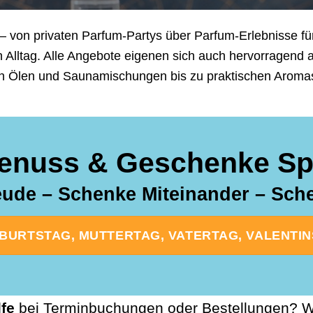
– von privaten Parfum-Partys über Parfum-Erlebnisse für
n Alltag. Alle Angebote eigenen sich auch hervorragend
n Ölen und Saunamischungen bis zu praktischen Aromasti
enuss & Geschenke Spe
ude – Schenke Miteinander – Sc
URTSTAG, MUTTERTAG, VATERTAG, VALENTINST
lfe
bei Terminbuchungen oder Bestellungen? Wi