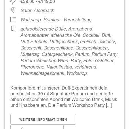
€39,00 - €149,00
Salon Alserbach
Workshop
Seminar
Veranstaltung
aphrodisierende Düfte
,
Aromabend
,
Aromaberater
,
ätherische Öle
,
Cocktail
,
Duft
,
Duft-Erlebnis
,
Duftgeschenk
,
erotisch
,
exklusiv
,
Geschenk
,
Geschenkidee
,
Geschenkideen
,
Muttertag
,
Ostergeschenk
,
Parfum
,
Parfum Party
,
Parfum Workshop Wien
,
Party
,
Peter Gstettner
,
Pheromone
,
Valentinstag
,
verführend
,
Weihnachtsgeschenk
,
Workshop
Komponiere mit unseren Duft-Expert:innen dein
persönliches 30 ml Signature Parfum und genieße
einen entspannten Abend mit Welcome Drink, Musik
und Knabbereien. Die Parfum Workshop Party [...]
WEITERE INFORMATIONEN