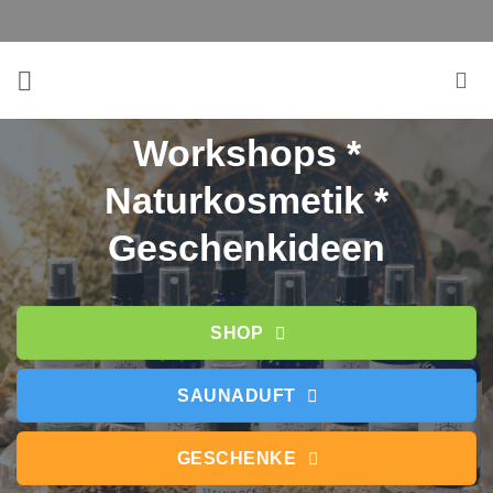
Zum
Inhalt
springen
Workshops *
Naturkosmetik *
Geschenkideen
SHOP
SAUNADUFT
GESCHENKE