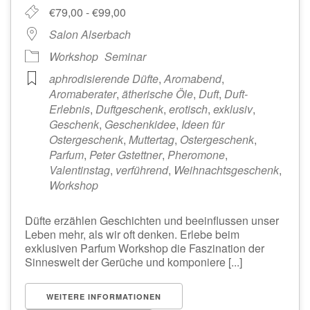
€79,00 - €99,00
Salon Alserbach
Workshop
Seminar
aphrodisierende Düfte
,
Aromabend
,
Aromaberater
,
ätherische Öle
,
Duft
,
Duft-
Erlebnis
,
Duftgeschenk
,
erotisch
,
exklusiv
,
Geschenk
,
Geschenkidee
,
Ideen für
Ostergeschenk
,
Muttertag
,
Ostergeschenk
,
Parfum
,
Peter Gstettner
,
Pheromone
,
Valentinstag
,
verführend
,
Weihnachtsgeschenk
,
Workshop
Düfte erzählen Geschichten und beeinflussen unser
Leben mehr, als wir oft denken. Erlebe beim
exklusiven Parfum Workshop die Faszination der
Sinneswelt der Gerüche und komponiere [...]
WEITERE INFORMATIONEN