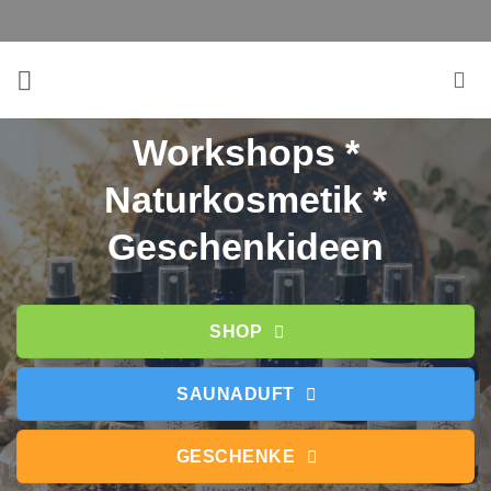
Zum
Inhalt
springen
Workshops *
Naturkosmetik *
Geschenkideen
SHOP
SAUNADUFT
GESCHENKE