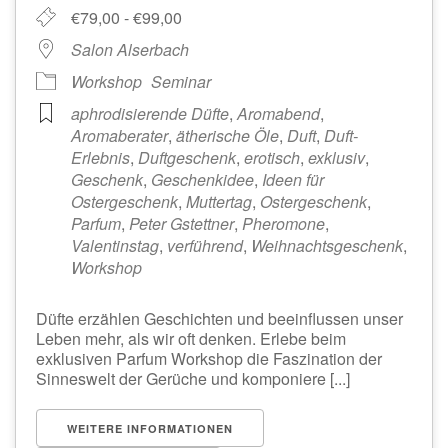
€79,00 - €99,00
Salon Alserbach
Workshop
Seminar
aphrodisierende Düfte
,
Aromabend
,
Aromaberater
,
ätherische Öle
,
Duft
,
Duft-
Erlebnis
,
Duftgeschenk
,
erotisch
,
exklusiv
,
Geschenk
,
Geschenkidee
,
Ideen für
Ostergeschenk
,
Muttertag
,
Ostergeschenk
,
Parfum
,
Peter Gstettner
,
Pheromone
,
Valentinstag
,
verführend
,
Weihnachtsgeschenk
,
Workshop
Düfte erzählen Geschichten und beeinflussen unser
Leben mehr, als wir oft denken. Erlebe beim
exklusiven Parfum Workshop die Faszination der
Sinneswelt der Gerüche und komponiere [...]
WEITERE INFORMATIONEN