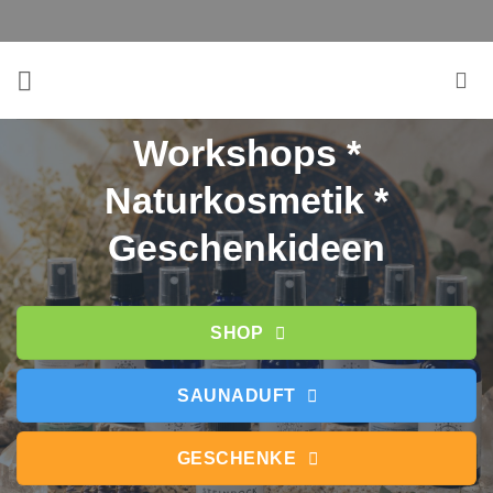
Zum
Inhalt
springen
Workshops *
Naturkosmetik *
Geschenkideen
SHOP
SAUNADUFT
GESCHENKE