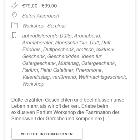
€79,00 - €99,00
Salon Alserbach
Workshop
Seminar
aphrodisierende Düfte
,
Aromabend
,
Aromaberater
,
ätherische Öle
,
Duft
,
Duft-
Erlebnis
,
Duftgeschenk
,
erotisch
,
exklusiv
,
Geschenk
,
Geschenkidee
,
Ideen für
Ostergeschenk
,
Muttertag
,
Ostergeschenk
,
Parfum
,
Peter Gstettner
,
Pheromone
,
Valentinstag
,
verführend
,
Weihnachtsgeschenk
,
Workshop
Düfte erzählen Geschichten und beeinflussen unser
Leben mehr, als wir oft denken. Erlebe beim
exklusiven Parfum Workshop die Faszination der
Sinneswelt der Gerüche und komponiere [...]
WEITERE INFORMATIONEN