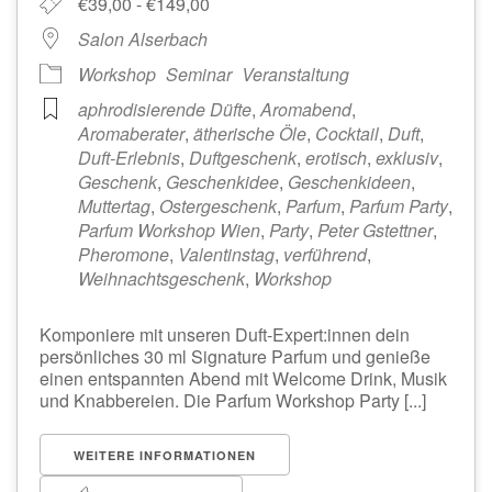
€39,00 - €149,00
Salon Alserbach
Workshop
Seminar
Veranstaltung
aphrodisierende Düfte
,
Aromabend
,
Aromaberater
,
ätherische Öle
,
Cocktail
,
Duft
,
Duft-Erlebnis
,
Duftgeschenk
,
erotisch
,
exklusiv
,
Geschenk
,
Geschenkidee
,
Geschenkideen
,
Muttertag
,
Ostergeschenk
,
Parfum
,
Parfum Party
,
Parfum Workshop Wien
,
Party
,
Peter Gstettner
,
Pheromone
,
Valentinstag
,
verführend
,
Weihnachtsgeschenk
,
Workshop
Komponiere mit unseren Duft-Expert:innen dein
persönliches 30 ml Signature Parfum und genieße
einen entspannten Abend mit Welcome Drink, Musik
und Knabbereien. Die Parfum Workshop Party [...]
WEITERE INFORMATIONEN