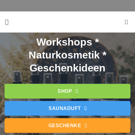
Zum
Inhalt
springen
Workshops *
Naturkosmetik *
Geschenkideen
SHOP
SAUNADUFT
GESCHENKE