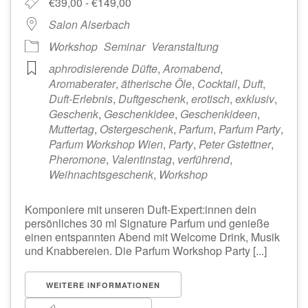
€39,00 - €149,00
Salon Alserbach
Workshop
Seminar
Veranstaltung
aphrodisierende Düfte
,
Aromabend
,
Aromaberater
,
ätherische Öle
,
Cocktail
,
Duft
,
Duft-Erlebnis
,
Duftgeschenk
,
erotisch
,
exklusiv
,
Geschenk
,
Geschenkidee
,
Geschenkideen
,
Muttertag
,
Ostergeschenk
,
Parfum
,
Parfum Party
,
Parfum Workshop Wien
,
Party
,
Peter Gstettner
,
Pheromone
,
Valentinstag
,
verführend
,
Weihnachtsgeschenk
,
Workshop
Komponiere mit unseren Duft-Expert:innen dein
persönliches 30 ml Signature Parfum und genieße
einen entspannten Abend mit Welcome Drink, Musik
und Knabbereien. Die Parfum Workshop Party [...]
WEITERE INFORMATIONEN