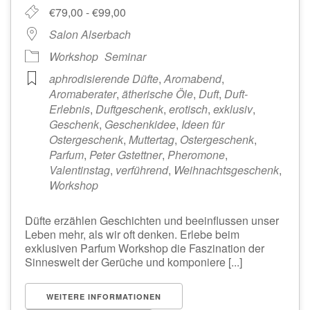
€79,00 - €99,00
Salon Alserbach
Workshop
Seminar
aphrodisierende Düfte
,
Aromabend
,
Aromaberater
,
ätherische Öle
,
Duft
,
Duft-
Erlebnis
,
Duftgeschenk
,
erotisch
,
exklusiv
,
Geschenk
,
Geschenkidee
,
Ideen für
Ostergeschenk
,
Muttertag
,
Ostergeschenk
,
Parfum
,
Peter Gstettner
,
Pheromone
,
Valentinstag
,
verführend
,
Weihnachtsgeschenk
,
Workshop
Düfte erzählen Geschichten und beeinflussen unser
Leben mehr, als wir oft denken. Erlebe beim
exklusiven Parfum Workshop die Faszination der
Sinneswelt der Gerüche und komponiere [...]
WEITERE INFORMATIONEN