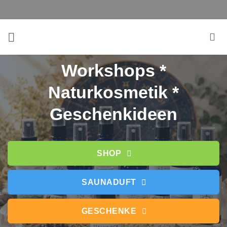
Zum
Inhalt
springen
Workshops *
Naturkosmetik *
Geschenkideen
SHOP
SAUNADUFT
GESCHENKE