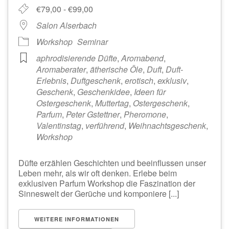
€79,00 - €99,00
Salon Alserbach
Workshop
Seminar
aphrodisierende Düfte
,
Aromabend
,
Aromaberater
,
ätherische Öle
,
Duft
,
Duft-
Erlebnis
,
Duftgeschenk
,
erotisch
,
exklusiv
,
Geschenk
,
Geschenkidee
,
Ideen für
Ostergeschenk
,
Muttertag
,
Ostergeschenk
,
Parfum
,
Peter Gstettner
,
Pheromone
,
Valentinstag
,
verführend
,
Weihnachtsgeschenk
,
Workshop
Düfte erzählen Geschichten und beeinflussen unser
Leben mehr, als wir oft denken. Erlebe beim
exklusiven Parfum Workshop die Faszination der
Sinneswelt der Gerüche und komponiere [...]
WEITERE INFORMATIONEN