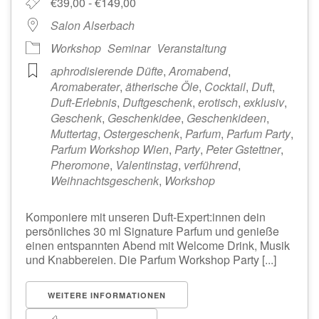
€39,00 - €149,00
Salon Alserbach
Workshop
Seminar
Veranstaltung
aphrodisierende Düfte
,
Aromabend
,
Aromaberater
,
ätherische Öle
,
Cocktail
,
Duft
,
Duft-Erlebnis
,
Duftgeschenk
,
erotisch
,
exklusiv
,
Geschenk
,
Geschenkidee
,
Geschenkideen
,
Muttertag
,
Ostergeschenk
,
Parfum
,
Parfum Party
,
Parfum Workshop Wien
,
Party
,
Peter Gstettner
,
Pheromone
,
Valentinstag
,
verführend
,
Weihnachtsgeschenk
,
Workshop
Komponiere mit unseren Duft-Expert:innen dein
persönliches 30 ml Signature Parfum und genieße
einen entspannten Abend mit Welcome Drink, Musik
und Knabbereien. Die Parfum Workshop Party [...]
WEITERE INFORMATIONEN